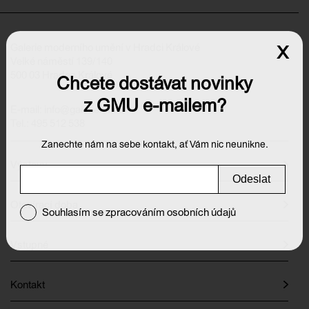
x
Galerie moderního umění v Hradci Králové
Velké náměstí 139/140
500 03 Hradec Králové
Chcete dostávat novinky
z GMU e-mailem?
E-mail:
info@galeriehk.cz
Tel.: 495 512 538
Zanechte nám na sebe kontakt, ať Vám nic neunikne.
Výstavy
Odeslat
Otevírací doba
Souhlasím se zpracováním osobních údajů
Vstupné
Kontakt