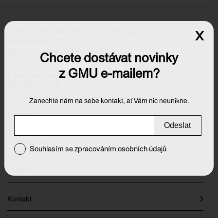
Galerie moderního umění v Hradci Králové
x
Velké náměstí 139/140
500 03 Hradec Králové
Chcete dostávat novinky
z GMU e-mailem?
E-mail:
info@galeriehk.cz
Tel.: 495 512 538
Zanechte nám na sebe kontakt, ať Vám nic neunikne.
Výstavy
Odeslat
Otevírací doba
Souhlasím se zpracováním osobních údajů
Vstupné
Kontakt