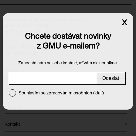
Galerie moderního umění v Hradci Králové
x
Velké náměstí 139/140
500 03 Hradec Králové
Chcete dostávat novinky
z GMU e-mailem?
E-mail:
info@galeriehk.cz
Tel.: 495 512 538
Zanechte nám na sebe kontakt, ať Vám nic neunikne.
Výstavy
Odeslat
Otevírací doba
Souhlasím se zpracováním osobních údajů
Vstupné
Kontakt