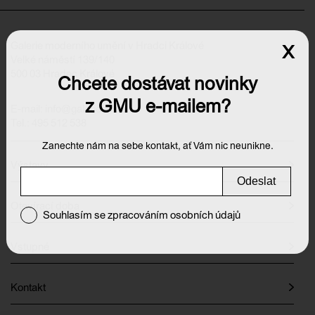
Galerie moderního umění v Hradci Králové
x
Velké náměstí 139/140
500 03 Hradec Králové
Chcete dostávat novinky
z GMU e-mailem?
E-mail:
info@galeriehk.cz
Tel.: 495 512 538
Zanechte nám na sebe kontakt, ať Vám nic neunikne.
Výstavy
Odeslat
Otevírací doba
Souhlasím se zpracováním osobních údajů
Vstupné
Kontakt