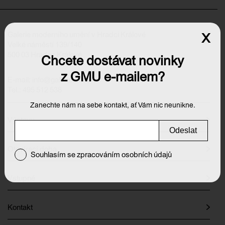
x
Galerie moderního umění v Hradci Králové
Velké náměstí 139/140
500 03 Hradec Králové
Chcete dostávat novinky
z GMU e-mailem?
E-mail:
info@galeriehk.cz
Tel.: 495 512 538
Zanechte nám na sebe kontakt, ať Vám nic neunikne.
Výstavy
Odeslat
Otevírací doba
Souhlasím se zpracováním osobních údajů
Vstupné
Kontakt