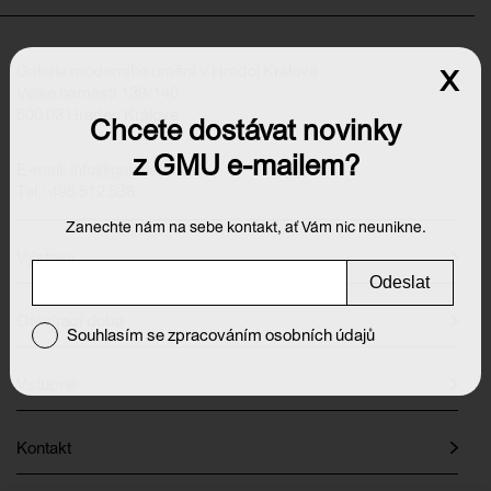
Galerie moderního umění v Hradci Králové
x
Velké náměstí 139/140
500 03 Hradec Králové
Chcete dostávat novinky
z GMU e-mailem?
E-mail:
info@galeriehk.cz
Tel.: 495 512 538
Zanechte nám na sebe kontakt, ať Vám nic neunikne.
Výstavy
Odeslat
Otevírací doba
Souhlasím se zpracováním osobních údajů
Vstupné
Kontakt