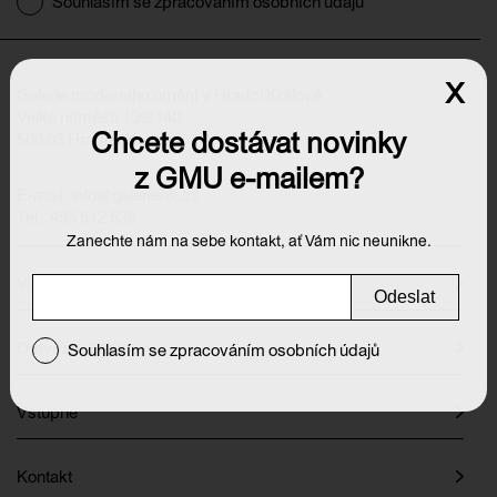
Souhlasím se zpracováním osobních údajů
x
Galerie moderního umění v Hradci Králové
Velké náměstí 139/140
Chcete dostávat novinky
500 03 Hradec Králové
z GMU e-mailem?
E-mail:
info@galeriehk.cz
Tel.: 495 512 538
Zanechte nám na sebe kontakt, ať Vám nic neunikne.
Výstavy
Odeslat
Otevírací doba
Souhlasím se zpracováním osobních údajů
Vstupné
Kontakt