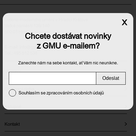
Galerie moderního umění v Hradci Králové
x
Velké náměstí 139/140
500 03 Hradec Králové
Chcete dostávat novinky
z GMU e-mailem?
E-mail:
info@galeriehk.cz
Tel.: 495 512 538
Zanechte nám na sebe kontakt, ať Vám nic neunikne.
Výstavy
Odeslat
Otevírací doba
Souhlasím se zpracováním osobních údajů
Vstupné
Kontakt