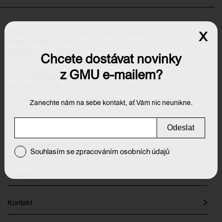
Galerie moderního umění v Hradci Králové
x
Velké náměstí 139/140
500 03 Hradec Králové
Chcete dostávat novinky
z GMU e-mailem?
E-mail:
info@galeriehk.cz
Tel.: 495 512 538
Zanechte nám na sebe kontakt, ať Vám nic neunikne.
Výstavy
Odeslat
Otevírací doba
Souhlasím se zpracováním osobních údajů
Vstupné
Kontakt