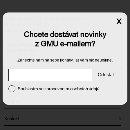
Galerie moderního umění v Hradci Králové
x
Velké náměstí 139/140
500 03 Hradec Králové
Chcete dostávat novinky
z GMU e-mailem?
E-mail:
info@galeriehk.cz
Tel.: 495 512 538
Zanechte nám na sebe kontakt, ať Vám nic neunikne.
Výstavy
Odeslat
Otevírací doba
Souhlasím se zpracováním osobních údajů
Vstupné
Kontakt