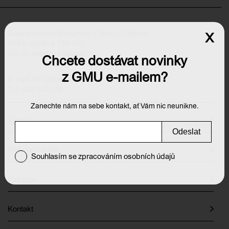
Galerie moderního umění v Hradci Králové
x
Velké náměstí 139/140
500 03 Hradec Králové
Chcete dostávat novinky
z GMU e-mailem?
E-mail:
info@galeriehk.cz
Tel.: 495 512 538
Zanechte nám na sebe kontakt, ať Vám nic neunikne.
Výstavy
Odeslat
Otevírací doba
Souhlasím se zpracováním osobních údajů
Vstupné
Kontakt