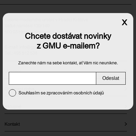
Galerie moderního umění v Hradci Králové
x
Velké náměstí 139/140
500 03 Hradec Králové
Chcete dostávat novinky
z GMU e-mailem?
E-mail:
info@galeriehk.cz
Tel.: 495 512 538
Zanechte nám na sebe kontakt, ať Vám nic neunikne.
Výstavy
Odeslat
Otevírací doba
Souhlasím se zpracováním osobních údajů
Vstupné
Kontakt