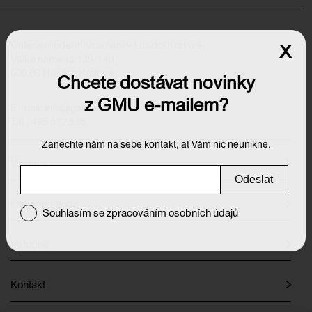
Galerie moderního umění v Hradci Králové
x
Velké náměstí 139/140
500 03 Hradec Králové
Chcete dostávat novinky
z GMU e-mailem?
E-mail:
info@galeriehk.cz
Tel.: 495 512 538
Zanechte nám na sebe kontakt, ať Vám nic neunikne.
Výstavy
Odeslat
Otevírací doba
Souhlasím se zpracováním osobních údajů
Vstupné
Kontakt