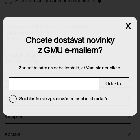
Souhlasím se zpracováním osobních údajů
x
Galerie moderního umění v Hradci Králové
Velké náměstí 139/140
Chcete dostávat novinky
500 03 Hradec Králové
z GMU e-mailem?
E-mail:
info@galeriehk.cz
Tel.: 495 512 538
Zanechte nám na sebe kontakt, ať Vám nic neunikne.
Výstavy
Odeslat
Otevírací doba
Souhlasím se zpracováním osobních údajů
Vstupné
Kontakt