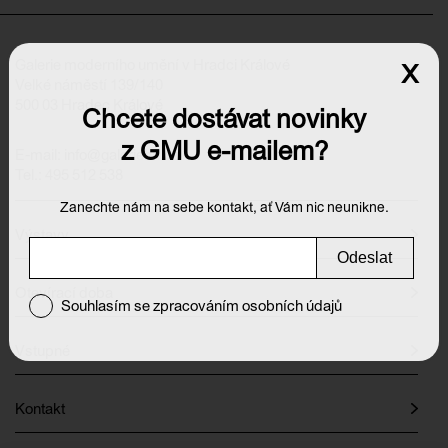
Galerie moderního umění v Hradci Králové
x
Velké náměstí 139/140
500 03 Hradec Králové
Chcete dostávat novinky
z GMU e-mailem?
E-mail:
info@galeriehk.cz
Tel.: 495 512 538
Zanechte nám na sebe kontakt, ať Vám nic neunikne.
Výstavy
Odeslat
Otevírací doba
Souhlasím se zpracováním osobních údajů
Vstupné
Kontakt