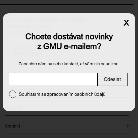
Galerie moderního umění v Hradci Králové
x
Velké náměstí 139/140
500 03 Hradec Králové
Chcete dostávat novinky
z GMU e-mailem?
E-mail:
info@galeriehk.cz
Tel.: 495 512 538
Zanechte nám na sebe kontakt, ať Vám nic neunikne.
Výstavy
Odeslat
Otevírací doba
Souhlasím se zpracováním osobních údajů
Vstupné
Kontakt