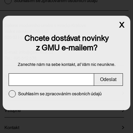
Souhlasím se zpracováním osobních údajů
x
Galerie moderního umění v Hradci Králové
Velké náměstí 139/140
Chcete dostávat novinky
500 03 Hradec Králové
z GMU e-mailem?
E-mail:
info@galeriehk.cz
Tel.: 495 512 538
Zanechte nám na sebe kontakt, ať Vám nic neunikne.
Výstavy
Odeslat
Otevírací doba
Souhlasím se zpracováním osobních údajů
Vstupné
Kontakt