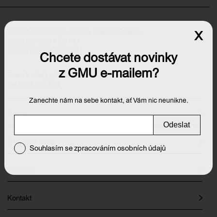
Galerie moderního umění v Hradci Králové
x
Velké náměstí 139/140
500 03 Hradec Králové
Chcete dostávat novinky
z GMU e-mailem?
E-mail:
info@galeriehk.cz
Tel.: 495 512 538
Zanechte nám na sebe kontakt, ať Vám nic neunikne.
Výstavy
Odeslat
Otevírací doba
Souhlasím se zpracováním osobních údajů
Vstupné
Kontakt