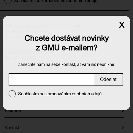
Souhlasím se zpracováním osobních údajů
x
Galerie moderního umění v Hradci Králové
Velké náměstí 139/140
Chcete dostávat novinky
500 03 Hradec Králové
z GMU e-mailem?
E-mail:
info@galeriehk.cz
Tel.: 495 512 538
Zanechte nám na sebe kontakt, ať Vám nic neunikne.
Výstavy
Odeslat
Otevírací doba
Souhlasím se zpracováním osobních údajů
Vstupné
Kontakt