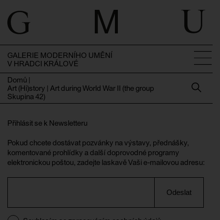
GALERIE MODERNÍHO UMĚNÍ
V HRADCI KRÁLOVÉ
Domů
|
Art (Hi)story | Art during World War II (the group
Skupina 42)
Přihlásit se k Newsletteru
Pokud chcete dostávat pozvánky na výstavy, přednášky,
komentované prohlídky a další doprovodné programy
elektronickou poštou, zadejte laskavě Vaši e-mailovou adresu:
Odeslat