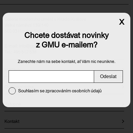
Galerie moderního umění v Hradci Králové
x
Velké náměstí 139/140
500 03 Hradec Králové
Chcete dostávat novinky
z GMU e-mailem?
E-mail:
info@galeriehk.cz
Tel.: 495 512 538
Zanechte nám na sebe kontakt, ať Vám nic neunikne.
Výstavy
Odeslat
Otevírací doba
Souhlasím se zpracováním osobních údajů
Vstupné
Kontakt